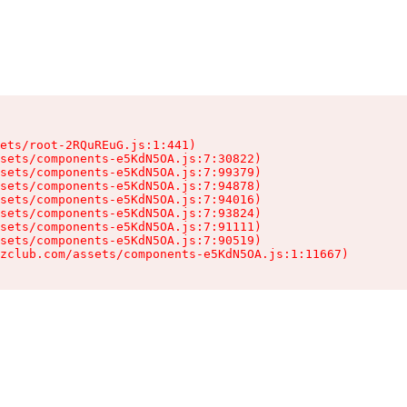
ets/root-2RQuREuG.js:1:441)

sets/components-e5KdN5OA.js:7:30822)

sets/components-e5KdN5OA.js:7:99379)

sets/components-e5KdN5OA.js:7:94878)

sets/components-e5KdN5OA.js:7:94016)

sets/components-e5KdN5OA.js:7:93824)

sets/components-e5KdN5OA.js:7:91111)

sets/components-e5KdN5OA.js:7:90519)

zclub.com/assets/components-e5KdN5OA.js:1:11667)